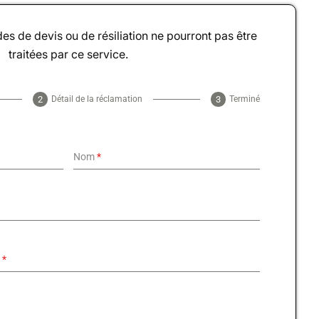
s de devis ou de résiliation ne pourront pas être
traitées par ce service.
Détail de la réclamation
Terminé
Nom
*
e
*