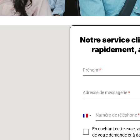
Notre service c
rapidement, 
Prénom
*
Adresse de messagerie
*
Numéro de téléphone
*
F
r
En cochant cette case, vo
a
de votre demande et à d