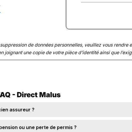
n
e
c
r
e
+
3
3
suppression de données personnelles, veuillez vous rendre en
 joignant une copie de votre pièce d’identité ainsi que l’exi
AQ - Direct Malus
ncien assureur ?
pension ou une perte de permis ?