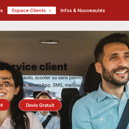
ts
Espace Clients
Infos & Nouveautés
Service client
 assurance auto, scooter ou sans permis ?
par téléphone, WhatsApp, SMS, mail ou tchat
lé
Devis Gratuit