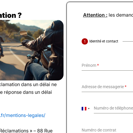
tion ?
Attention :
les demande
Identité et contact
Prénom
*
clamation dans un délai ne
Adresse de messagerie
*
ne réponse dans un délai
Numéro de téléphon
F
s.fr/mentions-legales/
r
a
 Réclamations » – 88 Rue
Numéro de contrat